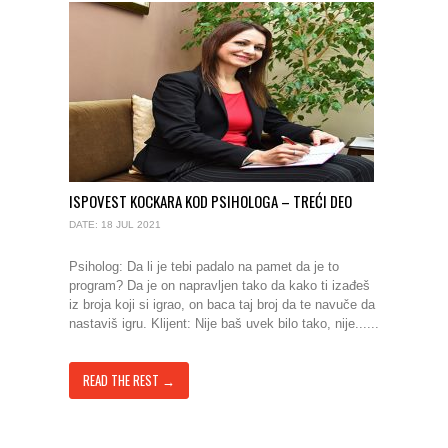
ISPOVEST KOCKARA KOD PSIHOLOGA – TREĆI DEO
DATE: 18 JUL 2021
Psiholog: Da li je tebi padalo na pamet da je to
program? Da je on napravljen tako da kako ti izađeš
iz broja koji si igrao, on baca taj broj da te navuče da
nastaviš igru. Klijent: Nije baš uvek bilo tako, nije......
READ THE REST →