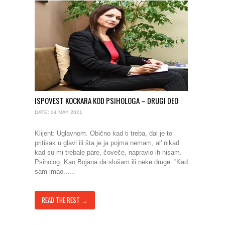
ISPOVEST KOCKARA KOD PSIHOLOGA – DRUGI DEO
DATE: 04 MAY 2021
Klijent: Uglavnom. Obično kad ti treba, dal je to
pritisak u glavi ili šta je ja pojma nemam, al' nikad
kad su mi trebale pare, čoveče, napravio ih nisam.
Psiholog: Kao Bojana da slušam ili neke druge: ''Kad
sam imao......
READ THE REST →