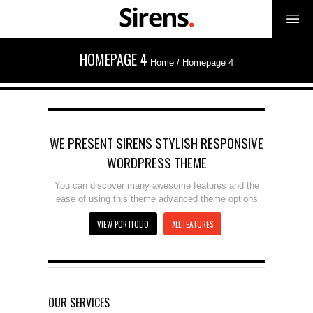
HOMEPAGE 4
Home
/
Homepage 4
WE PRESENT SIRENS STYLISH RESPONSIVE
WORDPRESS THEME
You can discover many awesome features and the
ease of using this theme advanced theme options
VIEW PORTFOLIO
ALL FEATURES
OUR SERVICES