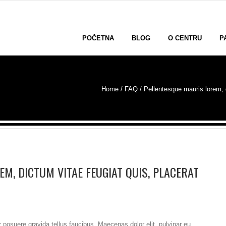
POČETNA
BLOG
O CENTRU
P
Home
/ FAQ /
Pellentesque mauris lorem, d
M, DICTUM VITAE FEUGIAT QUIS, PLACERAT
posuere gravida tellus faucibus. Maecenas dolor elit, pulvinar eu