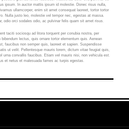
us ipsum. In auctor mattis ipsum id molestie. Donec risus nulla,
ivamus ullamcorper, enim sit amet consequat laoreet, tortor tortor
ro. Nulla justo leo, molestie vel tempor nec, egestas at massa.
nar, odio orci sodales odio, ac pulvinar felis quam sit amet risus.
nt taciti sociosqu ad litora torquent per conubia nostra, per
 bibendum lectus, quis ornare tortor elementum quis. Aenean
, faucibus non semper quis, laoreet et sapien. Suspendisse
is ut velit. Pellentesque mauris lorem, dictum vitae feugiat quis,
el urna convallis faucibus. Etiam vel mauris nisi, non vehicula est.
tus et netus et malesuada fames ac turpis egestas.