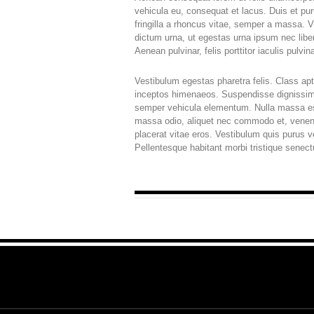
vehicula eu, consequat et lacus. Duis et pur
fringilla a rhoncus vitae, semper a massa. V
dictum urna, ut egestas urna ipsum nec libe
Aenean pulvinar, felis porttitor iaculis pulvi
Vestibulum egestas pharetra felis. Class apte
inceptos himenaeos. Suspendisse dignissim
semper vehicula elementum. Nulla massa est
massa odio, aliquet nec commodo et, venenat
placerat vitae eros. Vestibulum quis purus v
Pellentesque habitant morbi tristique senec