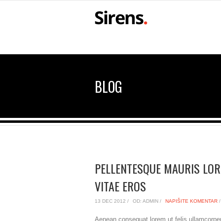
BLOG
PELLENTESQUE MAURIS LORE
VITAE EROS
13 DEC 2012 /
OD: ADMIN /
NAPIŠITE KOMENTAR
/
Aenean consequat lorem ut felis ullamcorper 