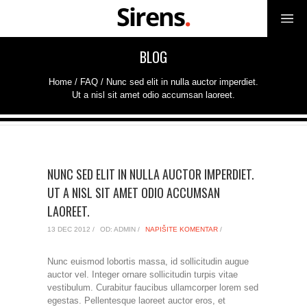
BLOG
Home
/ FAQ /
Nunc sed elit in nulla auctor imperdiet.
Ut a nisl sit amet odio accumsan laoreet.
NUNC SED ELIT IN NULLA AUCTOR IMPERDIET.
UT A NISL SIT AMET ODIO ACCUMSAN
LAOREET.
13 DEC 2012 /
OD: ADMIN /
NAPIŠITE KOMENTAR
/
Nunc euismod lobortis massa, id sollicitudin augue
auctor vel. Integer ornare sollicitudin turpis vitae
vestibulum. Curabitur faucibus ullamcorper lorem sed
egestas. Pellentesque laoreet auctor eros, et